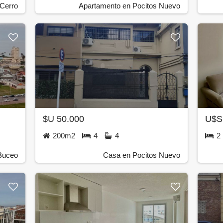
 Cerro
Apartamento en Pocitos Nuevo
$U 50.000
U$S
200m2
4
4
2
 Buceo
Casa en Pocitos Nuevo