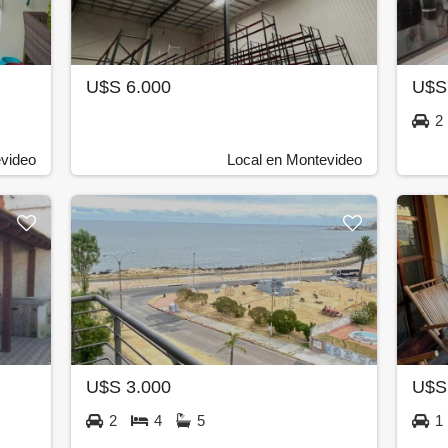
U$S 6.000
U$S
2
video
Local en Montevideo
U$S 3.000
U$S
2
4
5
1