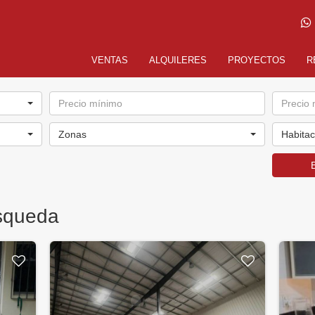
VENTAS
ALQUILERES
PROYECTOS
R
Zonas
Habita
squeda