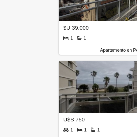
$U 39.000
1
1
Apartamento en Po
U$S 750
1
1
1