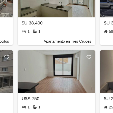
$U 38.400
$U 
1
1
5
citos
Apartamento en Tres Cruces
U$S 750
$U 
1
1
2